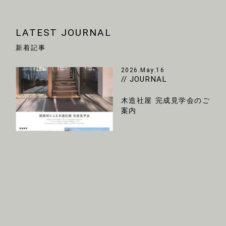
LATEST JOURNAL
新着記事
2026.May.16
// JOURNAL
木造社屋 完成見学会のご
案内
2026.Mar.18
// DIARY
香港建築巡り part１ 街歩
き編