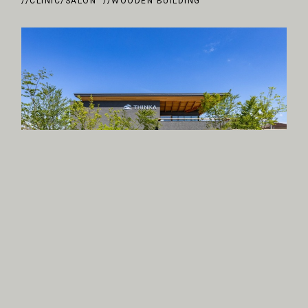
//CLINIC/SALON
//WOODEN BUILDING
岸和田の木造オフィス
//OFFICE
//WOODEN BUILDING