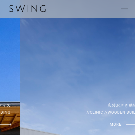
広陵おざき動物病院
//CLINIC //WOODEN BUILDING
MORE