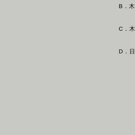
B．
C．
D．