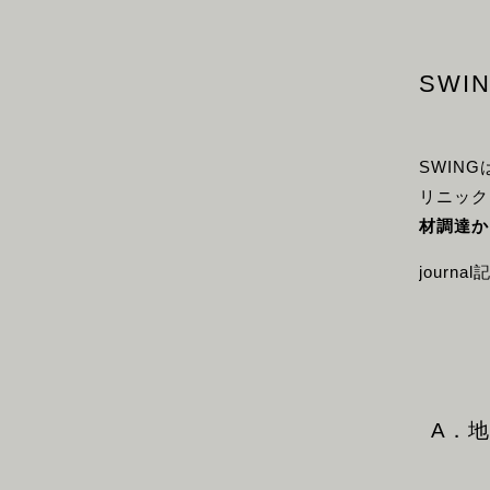
SW
SWIN
リニック
材調達か
journ
A．