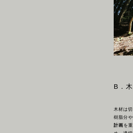
B．
木材は切
樹脂分や
計画
を