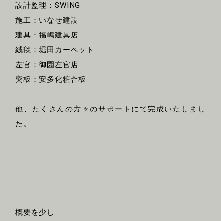
設計監理：SWING
施工：いなせ建設
建具：福嶋建具店
絨毯：堀田カーペット
左官：御園左官店
突板：安多化粧合板
他、たくさんの方々のサポートにて完成いたしまし
た。
概要を少し