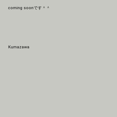
coming soonです＾＾
Kumazawa