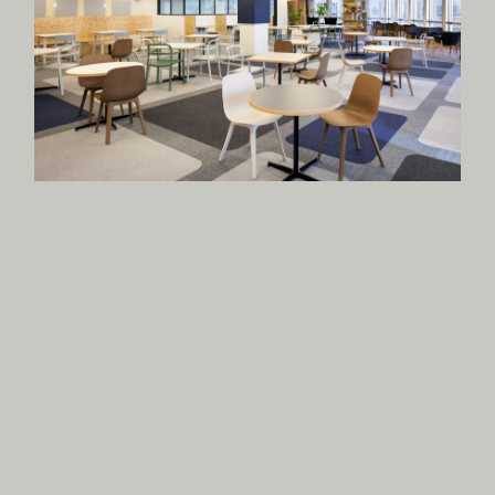
billage OSAKA / COWORKING SPACE
//OFFICE
//SHARING