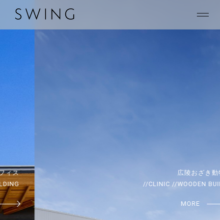
広陵おざき動物病院
//CLINIC //WOODEN BUILDING
MORE