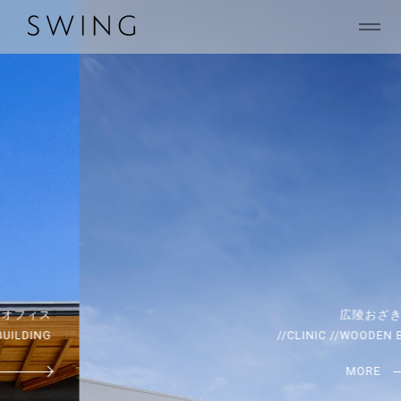
広陵おざき動物病院
//CLINIC //WOODEN BUILDING
MORE