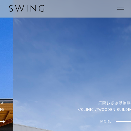
広陵おざき動物病院
//CLINIC //WOODEN BUILDING
MORE