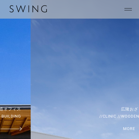
広陵おざき動物病院
//CLINIC //WOODEN BUILDING
MORE