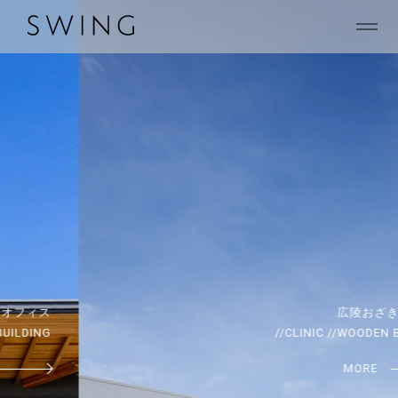
広陵おざき動物病院
//CLINIC //WOODEN BUILDING
MORE